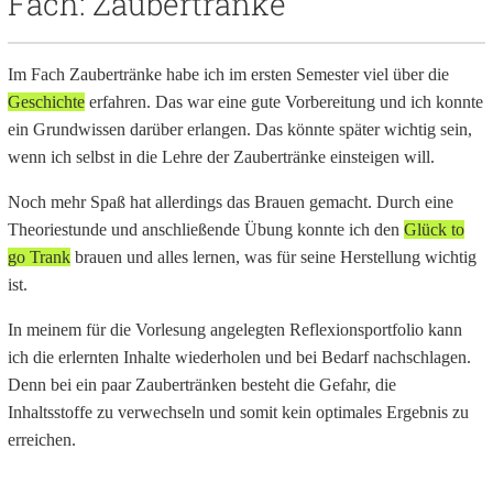
Fach: Zaubertränke
y
V
Im Fach Zaubertränke habe ich im ersten Semester viel über die
Geschichte
erfahren. Das war eine gute Vorbereitung und ich konnte
ein Grundwissen darüber erlangen. Das könnte später wichtig sein,
i
wenn ich selbst in die Lehre der Zaubertränke einsteigen will.
d
Noch mehr Spaß hat allerdings das Brauen gemacht. Durch eine
Theoriestunde und anschließende Übung konnte ich den
Glück to
e
go Trank
brauen und alles lernen, was für seine Herstellung wichtig
ist.
o
In meinem für die Vorlesung angelegten Reflexionsportfolio kann
ich die erlernten Inhalte wiederholen und bei Bedarf nachschlagen.
Denn bei ein paar Zaubertränken besteht die Gefahr, die
Inhaltsstoffe zu verwechseln und somit kein optimales Ergebnis zu
erreichen.